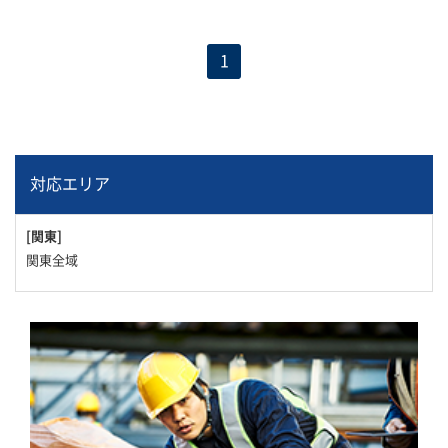
1
対応エリア
[関東]
関東全域