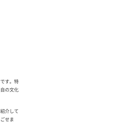
アです。特
独自の文化
く紹介して
過ごせま