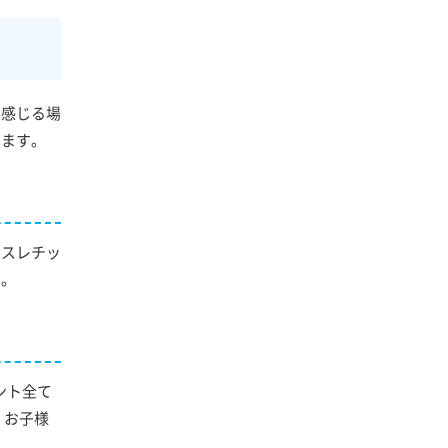
を感じる場
します。
アスレチッ
す。
ント全て
、お子様