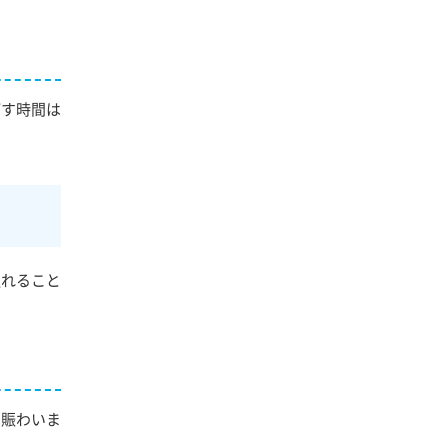
ごす時間は
触れること
で賑わいま