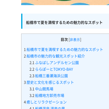
船橋市で夏を満喫するための魅力的なスポット
目次
[
]
非表示
1
船橋市で夏を満喫するための魅力的なスポット
2
船橋市の魅力的な観光スポット紹介
2.1
ふなばしアンデルセン公園
2.2
ららぽーとTOKYO-BAY
2.3
船橋三番瀬海浜公園
3
歴史と文化を感じるスポット
3.1
中山競馬場
3.2
船橋地方卸売市場
4
癒しとリラクゼーション
4.1
船橋温泉 湯楽の里