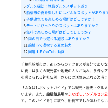
5
グルメ探訪：絶品グルメスポット巡り
6
船橋市の夏を楽しむにはどんなスポットがありま
7
子供連れでも楽しめる場所はどこですか？
8
デートにぴったりのスポットはありますか？
9
無料で楽しめる場所はどこでしょうか？
10
雨の日でも遊べる施設はありますか？
11
船橋市で満喫する夏の魅力
12
関連するYouTube動画
千葉県船橋市は、都心からのアクセスが良好でありな
に夏には多くの観光客や地元の人々が訪れ、多様なア
を感じられる神社仏閣、さらには活気あふれる漁港ま
「ふなばしポケットガイド」では観光・歴史・グルメ
います。また、
船橋競馬場
や
ふなばしアンデルセン公
す。このガイドを手に取り、船橋市でしか味わえない