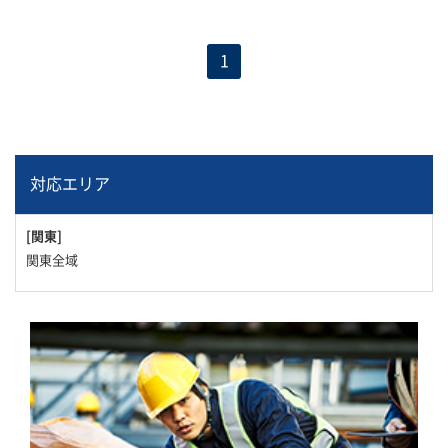
1
対応エリア
[関東]
関東全域