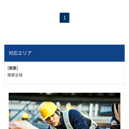
1
対応エリア
[関東]
関東全域