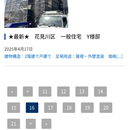
★最新★ 花見川区 一般住宅 Y様邸
2025年4月17日
建物構造：2階建て戸建て 足場用途：屋根・外壁塗装 価格[...]
«
<
11
12
13
14
15
16
17
18
19
20
21
>
»