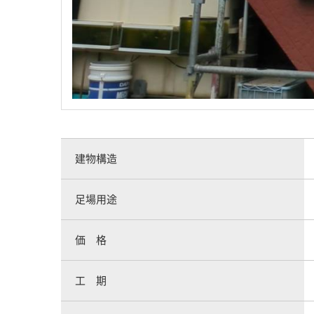
建物構造
足場用途
価 格
工 期