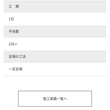
工 期
1日
平米数
236㎡
足場の工法
一足足場
施工実績一覧へ