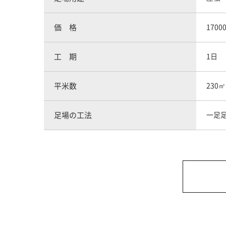
価 格
1700
工 期
1日
平米数
230㎡
足場の工法
一足