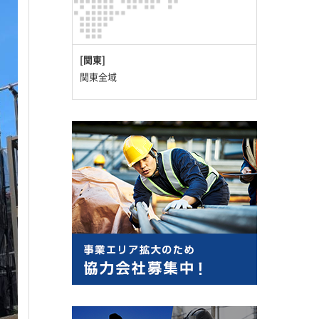
[関東]
関東全域