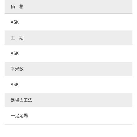
価 格
ASK
工 期
ASK
平米数
ASK
足場の工法
一足足場