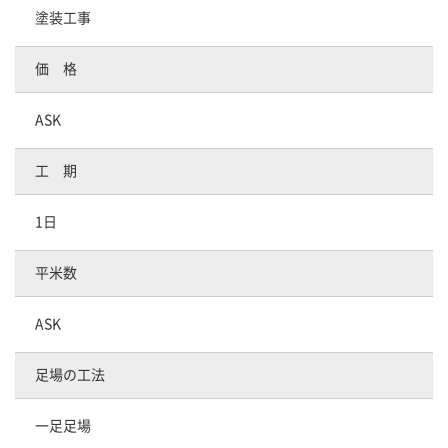
塗装工事
価 格
ASK
工 期
1日
平米数
ASK
足場の工法
一足足場