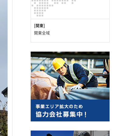
[関東]
関東全域