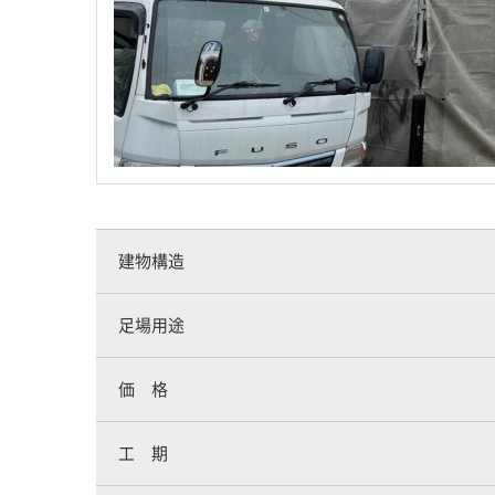
建物構造
足場用途
価 格
工 期