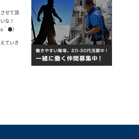
事させて頂
たいな！
o＾●）
越えていき