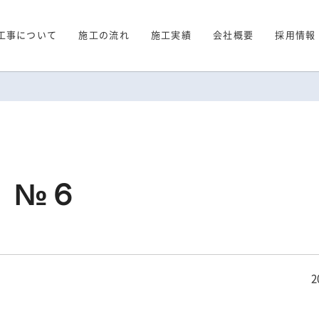
工事について
施工の流れ
施工実績
会社概要
採用情報
ry №６
2