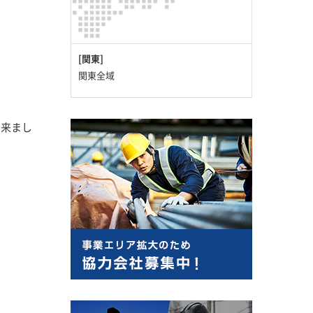
[関東]
関東全域
出来まし