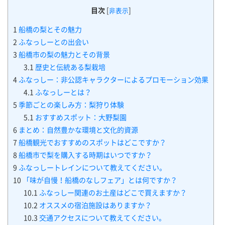
目次
[
]
非表示
1
船橋の梨とその魅力
2
ふなっしーとの出会い
3
船橋市の梨の魅力とその背景
3.1
歴史と伝統ある梨栽培
4
ふなっしー：非公認キャラクターによるプロモーション効果
4.1
ふなっしーとは？
5
季節ごとの楽しみ方：梨狩り体験
5.1
おすすめスポット：大野梨園
6
まとめ：自然豊かな環境と文化的資源
7
船橋観光でおすすめのスポットはどこですか？
8
船橋市で梨を購入する時期はいつですか？
9
ふなっしートレインについて教えてください。
10
「味が自慢！船橋のなしフェア」とは何ですか？
10.1
ふなっしー関連のお土産はどこで買えますか？
10.2
オススメの宿泊施設はありますか？
10.3
交通アクセスについて教えてください。