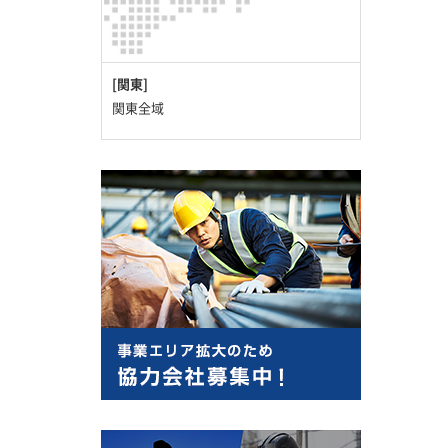
[関東]
関東全域