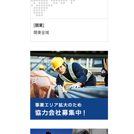
[関東]
関東全域
。