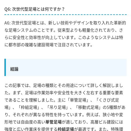
Q6: 次世代型足場とは何ですか？
A6: 次世代型足場とは、新しい技術やデザインを取り入れた革新的
な足場システムのことです。従来型よりも軽量化されており、さ
らに安全性と効率性が向上しています。このようなシステムは特
に都市部の複雑な建設現場で注目されています。
結論
この記事では、足場の種類とその用途について詳しく解説しまし
た。まず、足場は作業効率や安全性を大きく左右する重要な要素
であることを理解しました。主に「単管足場」、「くさび式足
場」、「枠組足場」、「吊り足場」、「移動式足場」の5種類があ
り、それぞれが異なる特性を持っています。例えば、狭小地や変
形地では自由度の高い
単管足場
が適しており、高層ビル建設には
強度と広い作業床を提供する
枠組足場
が最適です。また、特殊環